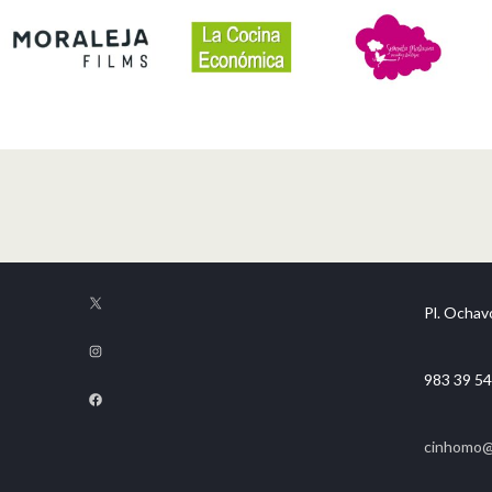
Pl. Ochavo
983 39 54
cinhomo@f