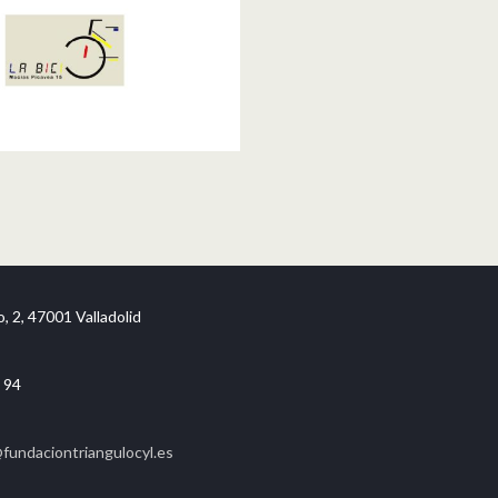
, 2, 47001 Valladolid
 94
undaciontriangulocyl.es