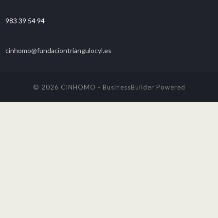
983 39 54 94
cinhomo@fundaciontriangulocyl.es
© 2026 CINHOMO
-
BusinessBuilder
Powered