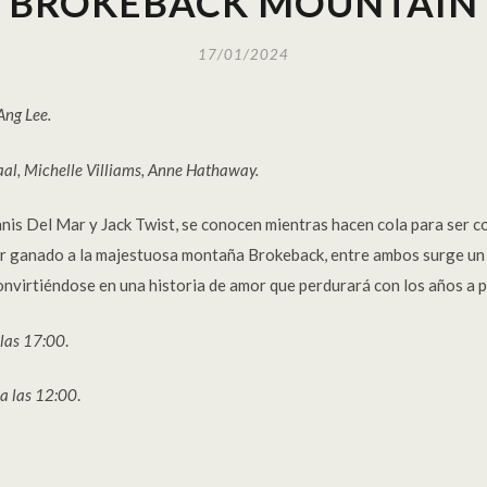
BROKEBACK MOUNTAIN
17/01/2024
Ang Lee.
aal, Michelle Villiams, Anne Hathaway.
is Del Mar y Jack Twist, se conocen mientras hacen cola para ser c
dar ganado a la majestuosa montaña Brokeback, entre ambos surge un
convirtiéndose en una historia de amor que perdurará con los años a p
 las 17:00
.
a las 12:00
.