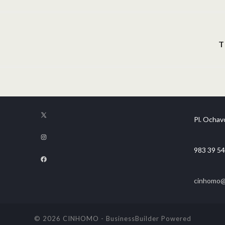
T
Pl. Ochavo
983 39 54
cinhomo@f
© 2026 CINHOMO
-
BusinessBuilder
Powered