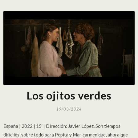
Los ojitos verdes
19/03/2024
España | 2022 | 15′ | Dirección: Javier López. Son tiempos
difíciles, sobre todo para Pepita y Maricarmen que, ahora que