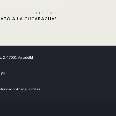
MATÓ A LA CUCARACHA?
, 2, 47001 Valladolid
 94
undaciontriangulocyl.es