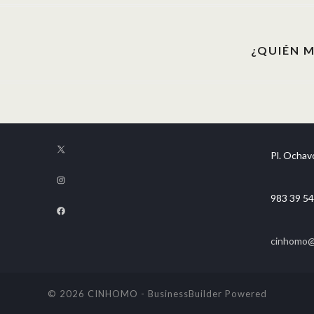
¿QUIÉN 
Pl. Ochavo
983 39 54
cinhomo@f
© 2026 CINHOMO
-
BusinessBuilder
Powered