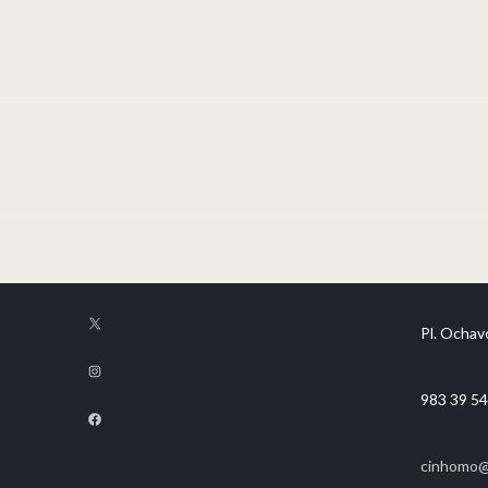
Pl. Ochavo
983 39 54
cinhomo@f