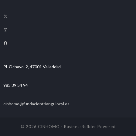
Pl. Ochavo, 2, 47001 Valladolid
983 39 54 94
cinhomo@fundaciontriangulocyl.es
© 2026 CINHOMO
-
BusinessBuilder
Powered