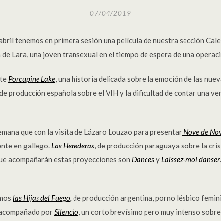
07/04/2019
abril tenemos en primera sesión una película de nuestra sección Cal
ida de Lara, una joven transexual en el tiempo de espera de una operac
nte
Porcupine Lake
, una historia delicada sobre la emoción de las nue
a de producción española sobre el VIH y la dificultad de contar una 
semana que con la visita de Lázaro Louzao para presentar
Nove de No
nte en gallego.
Las Herederas
, de producción paraguaya sobre la cri
que acompañarán estas proyecciones son
Dances
y
Laissez-moi danser
emos
las Hijas del Fuego,
de producción argentina, porno lésbico feminis
rá acompañado por
Silencio
, un corto brevísimo pero muy intenso sobre