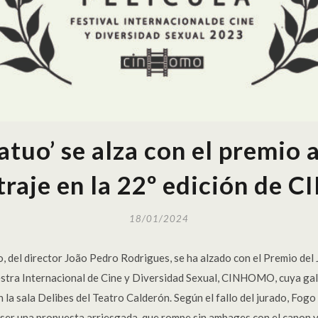
atuo’ se alza con el premio 
traje en la 22º edición de
18/01/2024
, del director João Pedro Rodrigues, se ha alzado con el Premio del
uestra Internacional de Cine y Diversidad Sexual, CINHOMO, cuya gal
n la sala Delibes del Teatro Calderón. Según el fallo del jurado, Fog
 ser una propuesta arriesgada, que rompe sin ambages con el canon y 