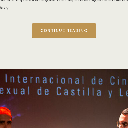
dez y …
CONTINUE READING