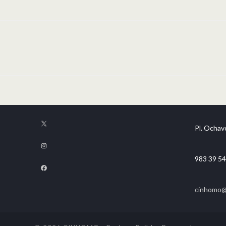
Pl. Ochavo
983 39 54
cinhomo@f